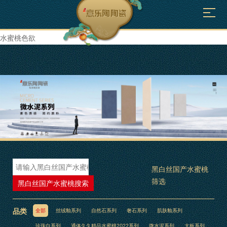
久草水蜜桃,久久精品水蜜桃2022,黑白丝国产水蜜桃,国产精品一区二区
水蜜桃色欲
黑白丝国产水蜜桃
筛选
黑白丝国产水蜜桃搜索
品类
全部
丝绒釉系列
自然石系列
奢石系列
肌肤釉系列
珍珠白系列
通体久久精品水蜜桃2022系列
微水泥系列
大板系列