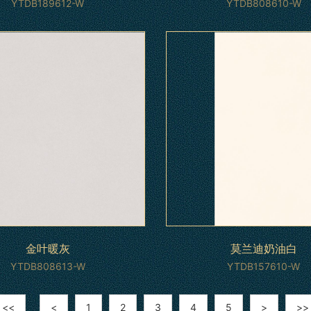
YTDB189612-W
YTDB808610-W
金叶暖灰
莫兰迪奶油白
YTDB808613-W
YTDB157610-W
<<
<
1
2
3
4
5
>
>>