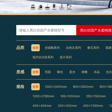
黑白丝国产水蜜桃搜
品类
全部
丝绒釉系列
自然石系列
奢石系列
肌肤
现代仿古砖系列
瓷片系列
质感
全部
亮面
哑光
柔光
精雕
冰晶
仿古
规格
全部
1200×2400mm
800×2600mm
900×18
1200x2780mm
165x1000mm
250x1500mm
400x400mm
300×300mm
450x1350mm
1